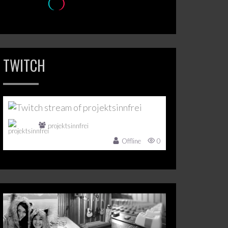
TWITCH
projektsinnfrei
Offline
0