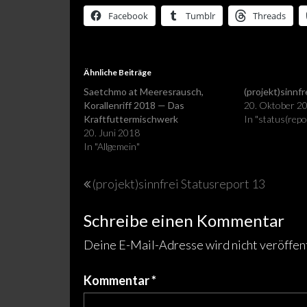
Facebook
Tumblr
Threads
Ähnliche Beiträge
Saetchmo at Meeresrausch,
(projekt)sinnf
Korallenriff 2018 — Das
20. Oktober 2
Kraftfuttermischwerk
In "status(repo
20. Juni 2018
In "Allgemein"
Beitragsnavigation
(projekt)sinnfrei Statusreport 13
Schreibe einen Kommentar
Deine E-Mail-Adresse wird nicht veröffent
Kommentar
*