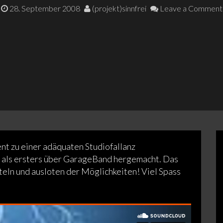
28. September 2008
(projekt)sinnfrei
Leave a Comment
nt zu einer adäquaten Studiofallanz
 als ersters über GarageBand hergemacht. Das
eln und ausloten der Möglichkeiten! Viel Spass