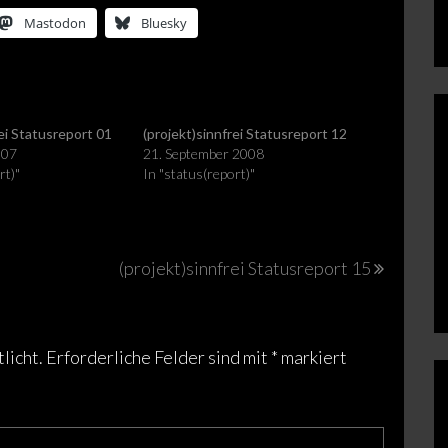
Mastodon
Bluesky
rei Statusreport 01
(projekt)sinnfrei Statusreport 12
007
21. September 2008
rt)"
In "status(report)"
(projekt)sinnfrei Statusreport 15
licht.
Erforderliche Felder sind mit
*
markiert