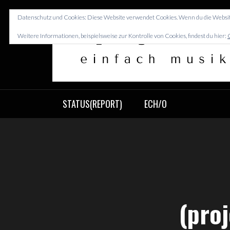
Skip
to
Datenschutz und Cookies: Diese Website verwendet Cookies. Wenn du die Websit
content
Weitere Informationen, beispielsweise zur Kontrolle von Cookies, findest du hier:
(PROJEKT)SIN
einfach musikastisch
STATUS(REPORT)
ECH/O
(proj