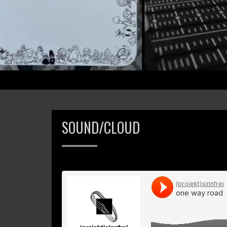
SOUND/CLOUD