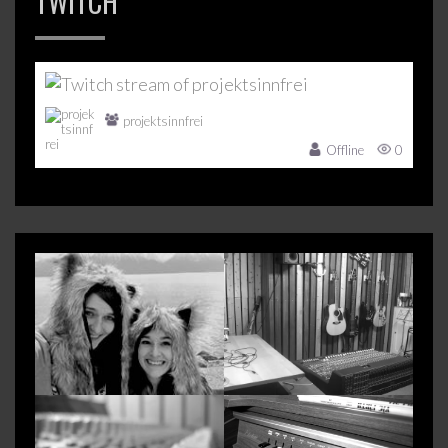
TWITCH
projektsinnfrei
Offline
0