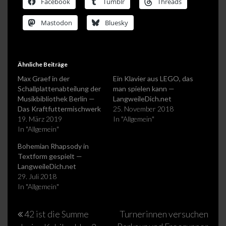
Facebook
Tumblr
Threads
Mastodon
Bluesky
Ähnliche Beiträge
Max Graef in der
Ein Klavier aus LEGO, das
Schallplattenabteilung der
man spielen kann —
Musikbibliothek Berlin —
LangweileDich.net
Das Kraftfuttermischwerk
25. November 2018
19. März 2019
In "Allgemein"
In "Allgemein"
Bohemian Rhapsody in
Textform gespielt —
LangweileDich.net
29. Juli 2018
In "Allgemein"
Beitragsnavigation
42 ist die Summe
Turnerinnen versuchen