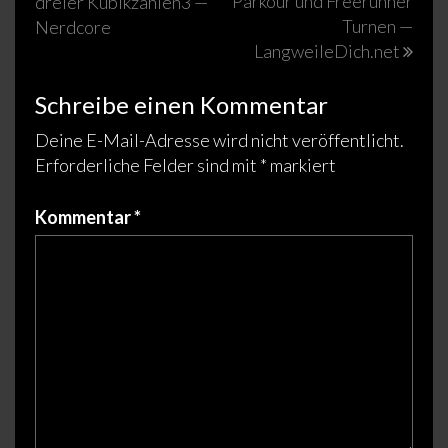
Parkour und Freerunner
dreier Kubikzahlen3 —
Turnen —
Nerdcore
LangweileDich.net
Schreibe einen Kommentar
Deine E-Mail-Adresse wird nicht veröffentlicht.
Erforderliche Felder sind mit
*
markiert
Kommentar
*