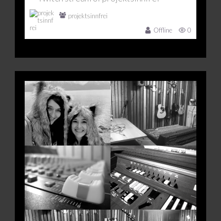
projektsinnfrei
Offline
0