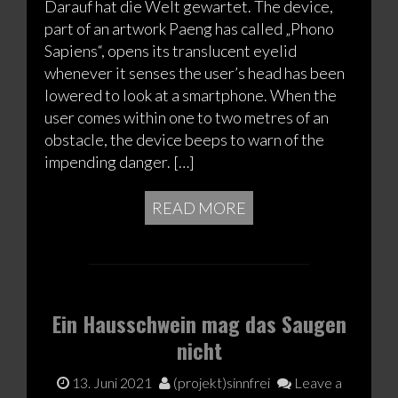
Darauf hat die Welt gewartet. The device,
part of an artwork Paeng has called „Phono
Sapiens“, opens its translucent eyelid
whenever it senses the user’s head has been
lowered to look at a smartphone. When the
user comes within one to two metres of an
obstacle, the device beeps to warn of the
impending danger. […]
READ MORE
Ein Hausschwein mag das Saugen
nicht
13. Juni 2021
(projekt)sinnfrei
Leave a