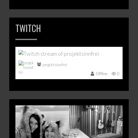
TWITCH
projektsinnfrei
Offline
0