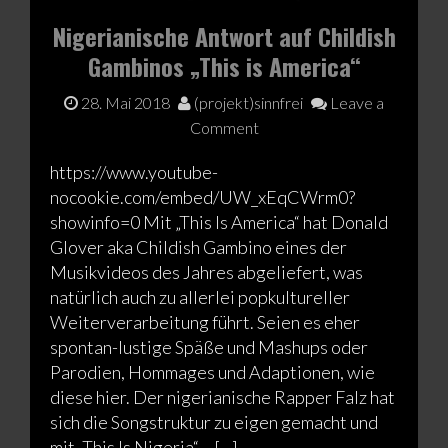
Nigerianische Antwort auf Childish
Gambinos „This is America“
28. Mai 2018
(projekt)sinnfrei
Leave a
Comment
https://www.youtube-
nocookie.com/embed/UW_xEqCWrm0?
showinfo=0 Mit „This Is America“ hat Donald
Glover aka Childish Gambino eines der
Musikvideos des Jahres abgeliefert, was
natürlich auch zu allerlei popkultureller
Weiterverarbeitung führt. Seien es eher
spontan-lustige Späße und Mashups oder
Parodien, Hommages und Adaptionen, wie
diese hier. Der nigerianische Rapper Falz hat
sich die Songstruktur zu eigen gemacht und
mit „This Is Nigeria“… […]