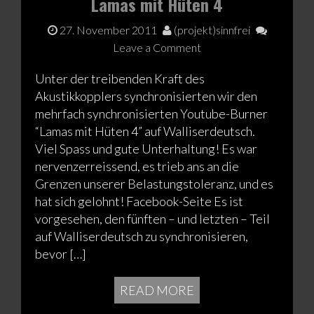
Lamas mit Hüten 4
27. November 2011
(projekt)sinnfrei
Leave a Comment
Unter der treibenden Kraft des
Akustikkopplers synchronisierten wir den
mehrfach synchronisierten Youtube-Burner
“Lamas mit Hüten 4” auf Walliserdeutsch.
Viel Spass und gute Unterhaltung! Es war
nervenzerreissend, es trieb ans an die
Grenzen unserer Belastungstoleranz, und es
hat sich gelohnt! Facebook-Seite Es ist
vorgesehen, den fünften – und letzten – Teil
auf Walliserdeutsch zu synchronisieren,
bevor […]
READ MORE