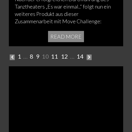
Tanztheaters „Es war einmal..“ folgt nun ein
weiteres Produkt aus dieser
Zusammenarbeit mit Move Challenge:
READ MORE
Seitennummerierung
1
…
8
9
10
11
12
…
14
der
Beiträge