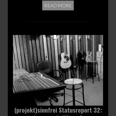
READ MORE
(projekt)sinnfrei Statusreport 32: