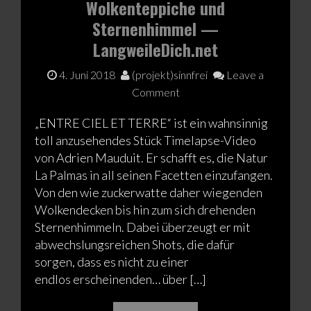
Wolkenteppiche und
Sternenhimmel —
LangweileDich.net
4. Juni 2018
(projekt)sinnfrei
Leave a
Comment
„ENTRE CIEL ET TERRE“ ist ein wahnsinnig
toll anzusehendes Stück Timelapse-Video
von Adrien Mauduit. Er schafft es, die Natur
La Palmas in all seinen Facetten einzufangen.
Von den wie zuckerwatte daher wiegenden
Wolkendecken bis hin zum sich drehenden
Sternenhimmeln. Dabei überzeugt er mit
abwechslungsreichen Shots, die dafür
sorgen, dass es nicht zu einer
endlos erscheinenden… über […]